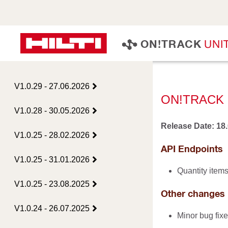
U
N
I
O
N
!
T
R
A
C
K
V1.0.29 - 27.06.2026
ON!TRACK 
V1.0.28 - 30.05.2026
Release Date: 18
V1.0.25 - 28.02.2026
API Endpoints
V1.0.25 - 31.01.2026
Quantity item
V1.0.25 - 23.08.2025
Other changes 
V1.0.24 - 26.07.2025
Minor bug fix