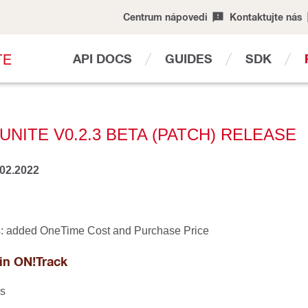
Centrum nápovedi
Kontaktujte nás
T
E
API DOCS
GUIDES
SDK
UNITE V0.2.3 BETA (PATCH) RELEASE
.02.2022
s: added OneTime Cost and Purchase Price
in ON!Track
es